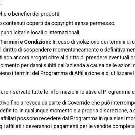
:
che o benefici dei prodotti.
e o contenuti coperti da copyright senza permesso.
ubblicitarie locali o internazionali.
Termini e Condizioni:
In caso di violazione dei termini di 
 il diritto di sospendere momentaneamente o definitivamente 
non ancora erogati oltre al diritto di prendere eventuali pr
cimento per danni subiti dall'azienda a causa delle azioni dell
eno i termini del Programma di Affiliazione e di utilizzare
nere riservate tutte le informazioni relative al Programma e
ivo fino a revoca da parte di Coverride che può interromper
indefinito, in qualunque momento e a propria discrezione, a 
i affiliati possono recedere dal Programma in qualsiasi m
li affiliati riceveranno i pagamenti per le vendite completat