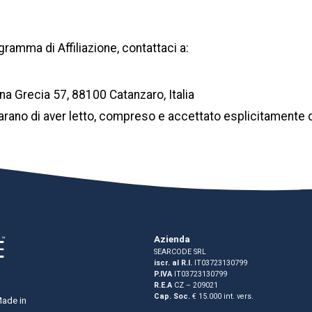
ramma di Affiliazione, contattaci a:
 Grecia 57, 88100 Catanzaro, Italia
iarano di aver letto, compreso e accettato esplicitamente d
Azienda
SEARCODE SRL
iscr. al R.I.
IT03723130799
P.IVA
IT03723130799
R.E.A
CZ – 209021
Cap. Soc.
€ 15.000 int. vers.
Made in