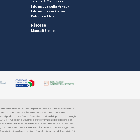
Termini & Condizioni
Informativa sulla Privacy
Informativa sui Cookie
Relazione Etica
Risorse
Manuali Utente
ompatibilità e le funzionalità dei prodotti Coverride con i dispositivi iPhone.
sito web non hanno alcuna affiliazione, autorizzazione, mantenimento,
e e ai prodotti correlati sono di esclusiva proprietà di Apple Inc. Le immagini
12, 13 e 14, il design di Coverride è stato ottimizzato per adattarsi a più
e risultare leggermente più grande rispetto alla dimensione effettiva della
no a mantenere tutte le informazioni fornite sul sito precise e aggiornate;
 Coverride implicano l’accettazione di questo disclaimer e delle condizioni di