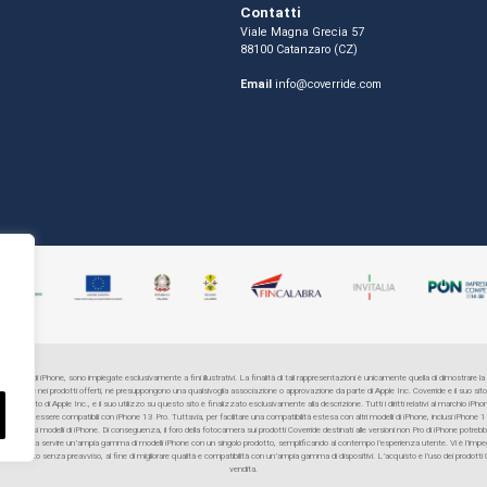
Contatti
Viale Magna Grecia 57
88100 Catanzaro (CZ)
Email
info@coverride.com
sentazioni di iPhone, sono impiegate esclusivamente a fini illustrativi. La finalità di tali rappresentazioni è unicamente quella di dimostrare la c
tivo iPhone nei prodotti offerti, né presuppongono una qualsivoglia associazione o approvazione da parte di Apple Inc. Coverride e il suo 
istrato di Apple Inc., e il suo utilizzo su questo sito è finalizzato esclusivamente alla descrizione. Tutti i diritti relativi al marchio iPhon
ttati per essere compatibili con iPhone 13 Pro. Tuttavia, per facilitare una compatibilità estesa con altri modelli di iPhone, inclusi iPhone 
 su diversi modelli di iPhone. Di conseguenza, il foro della fotocamera sui prodotti Coverride destinati alle versioni non Pro di iPhone potrebb
erride possa servire un’ampia gamma di modelli iPhone con un singolo prodotto, semplificando al contempo l’esperienza utente. Vi è l’impeg
ualsiasi momento senza preavviso, al fine di migliorare qualità e compatibilità con un’ampia gamma di dispositivi. L’acquisto e l’uso dei prodotti
vendita.