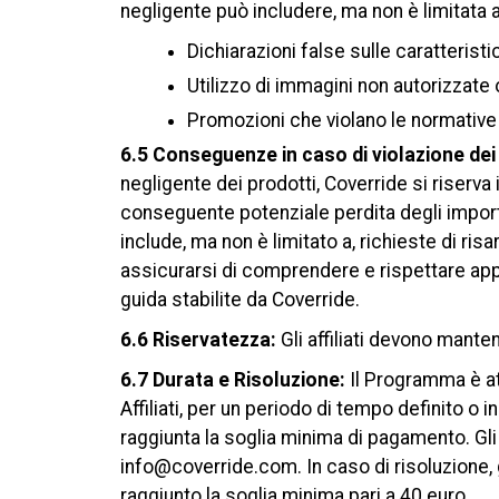
negligente può includere, ma non è limitata a
Dichiarazioni false sulle caratteristi
Utilizzo di immagini non autorizzat
Promozioni che violano le normative p
6.5 Conseguenze in caso di violazione dei 
negligente dei prodotti, Coverride si riserva
conseguente potenziale perdita degli importi 
include, ma non è limitato a, richieste di risar
assicurarsi di comprendere e rispettare appi
guida stabilite da Coverride.
6.6 Riservatezza:
Gli affiliati devono mante
6.7 Durata e Risoluzione:
Il Programma è att
Affiliati, per un periodo di tempo definito o 
raggiunta la soglia minima di pagamento. Gl
info@coverride.com. In caso di risoluzione, g
raggiunto la soglia minima pari a 40 euro.